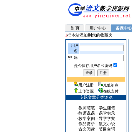
首 页
用户中心
备课中心
1
把本站添加到您的收藏夹
用户
名:
密 码:
是否保存用户名和密码
用户注册
充值加点
上传资源
在线支付
专题文章分类浏览
·
教师随笔
·
学生随笔
·
教师说课
·
课堂实录
·
教学案例
·
导学学案
·
作品赏析
·
散文小说
·
古文阅读
·
节目台词