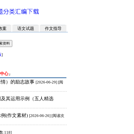
教案
语文试题
作文指导
版
]
中心
』
亲情）的励志故事
[2026-06-29] [阅
词及其运用示例（五人精选
例(作文素材)
[2026-06-26] [阅读次
数:118]