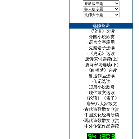
选修备课
·
《论语》选读
·
外国小说欣赏
·
语言文字应用
·
先秦诸子选读
·
《史记》选读
·
唐诗宋词选读(上)
·
唐诗宋词选读(下)
·
《红楼梦》选读
·
鲁迅作品选读
·
传记选读
·
短篇小说欣赏
·
现代散文选读
·
《论语》《孟子》
·
唐宋八大家散文
·
古代诗歌散文欣赏
·
中国文化经典研读
·
现代诗歌散文欣赏
·
中外传记作品选读