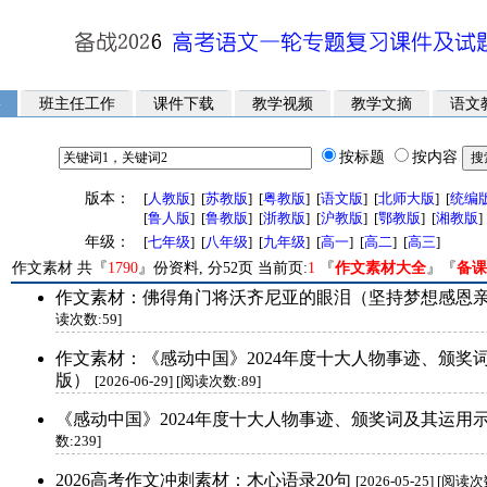
班主任工作
课件下载
教学视频
教学文摘
语文
按标题
按内容
版本：
[
人教版
]
[
苏教版
]
[
粤教版
]
[
语文版
]
[
北师大版
]
[
统编
[
鲁人版
]
[
鲁教版
]
[
浙教版
]
[
沪教版
]
[
鄂教版
]
[
湘教版
]
年级：
[
七年级
]
[
八年级
]
[
九年级
]
[
高一
]
[
高二
]
[
高三
]
作文素材 共『
1790
』份资料, 分52页 当前页:
1
『
作文素材大全
』『
备课
作文素材：佛得角门将沃齐尼亚的眼泪（坚持梦想感恩
读次数:59]
作文素材：《感动中国》2024年度十大人物事迹、颁奖
版）
[2026-06-29] [阅读次数:89]
《感动中国》2024年度十大人物事迹、颁奖词及其运用示
数:239]
2026高考作文冲刺素材：木心语录20句
[2026-05-25] [阅读次