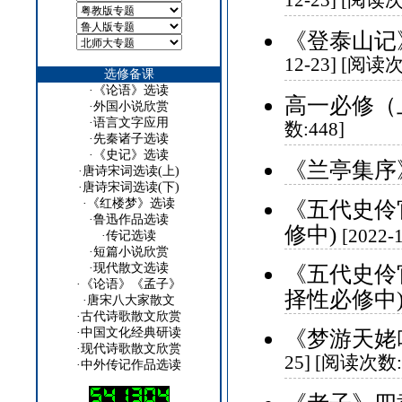
12-23] [阅读次
《登泰山记
12-23] [阅读次
选修备课
·
《论语》选读
高一必修（
·
外国小说欣赏
·
语言文字应用
数:448]
·
先秦诸子选读
·
《史记》选读
《兰亭集序
·
唐诗宋词选读(上)
·
唐诗宋词选读(下)
·
《红楼梦》选读
《五代史伶
·
鲁迅作品选读
修中)
[2022
·
传记选读
·
短篇小说欣赏
·
现代散文选读
《五代史伶
·
《论语》《孟子》
择性必修中
·
唐宋八大家散文
·
古代诗歌散文欣赏
·
中国文化经典研读
《梦游天姥
·
现代诗歌散文欣赏
25] [阅读次数:
·
中外传记作品选读