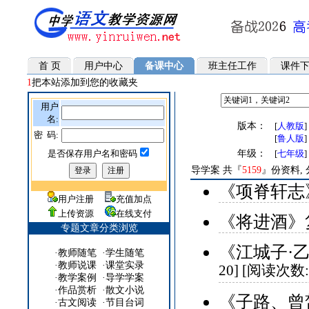
首 页
用户中心
备课中心
班主任工作
课件
1
把本站添加到您的收藏夹
用户
名:
版本：
[
人教版
密 码:
[
鲁人版
是否保存用户名和密码
年级：
[
七年级
]
导学案 共『
5159
』份资料, 
《项脊轩志
用户注册
充值加点
上传资源
在线支付
《将进酒》
专题文章分类浏览
《江城子·
·
教师随笔
·
学生随笔
·
教师说课
·
课堂实录
20] [阅读次数:
·
教学案例
·
导学学案
·
作品赏析
·
散文小说
《子路、曾
·
古文阅读
·
节目台词