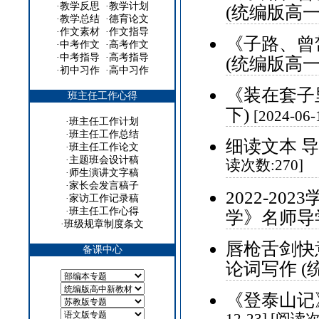
·
教学反思
·
教学计划
(统编版高一
·
教学总结
·
德育论文
·
作文素材
·
作文指导
《子路、曾
·
中考作文
·
高考作文
·
中考指导
·
高考指导
(统编版高一
·
初中习作
·
高中习作
《装在套子
班主任工作心得
下)
[2024-06
·
班主任工作计划
·
班主任工作总结
细读文本 
·
班主任工作论文
·
主题班会设计稿
读次数:270]
·
师生演讲文字稿
·
家长会发言稿子
2022-2
·
家访工作记录稿
·
班主任工作心得
学》名师导
·
班级规章制度条文
唇枪舌剑快
备课中心
论词写作 (
《登泰山记