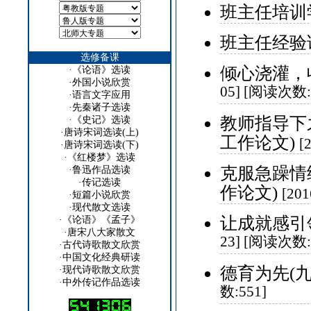
班主任培训
班主任经验论
选修备课
倾心浇灌，
·
《论语》选读
·
外国小说欣赏
05] [阅读次数:
·
语言文字应用
·
先秦诸子选读
教师指导下
·
《史记》选读
·
唐诗宋词选读(上)
工作论文)
[
·
唐诗宋词选读(下)
·
《红楼梦》选读
克服急躁情
·
鲁迅作品选读
·
传记选读
作论文)
[20
·
短篇小说欣赏
·
现代散文选读
让成就感引
·
《论语》《孟子》
·
唐宋八大家散文
23] [阅读次数:
·
古代诗歌散文欣赏
·
中国文化经典研读
德育为先(
·
现代诗歌散文欣赏
·
中外传记作品选读
数:551]