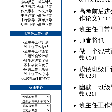
07] [阅读次数:
·
教学反思
·
教学计划
·
教学总结
·
德育论文
高考前后进
·
作文素材
·
作文指导
·
中考作文
·
高考作文
作论文)
[20
·
中考指导
·
高考指导
·
初中习作
·
高中习作
班主任日常
班主任工作心得
师者将也—
·
班主任工作计划
·
班主任工作总结
做一个智慧
·
班主任工作论文
·
主题班会设计稿
数:669]
·
师生演讲文字稿
·
家长会发言稿子
浅谈班级日记
·
家访工作记录稿
·
班主任工作心得
数:623]
·
班级规章制度条文
幽默，班级
备课中心
数:621]
班主任工作经