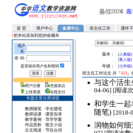
首 页
用户中心
备课中心
班主任工作
课件
1
把本站添加到您的收藏夹
用户
名:
版本：
[
人教版
密 码:
[
鲁人版
是否保存用户名和密码
年级：
[
七年级
]
班主任工作论文 共『
423
』
与这个活生
用户注册
充值加点
04-06] [阅读次
上传资源
在线支付
专题文章分类浏览
和学生一起
·
教师随笔
·
学生随笔
随笔)
[2018
·
教师说课
·
课堂实录
·
教学案例
·
导学学案
润物如何细
·
作品赏析
·
散文小说
·
古文阅读
·
节目台词