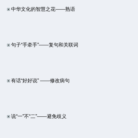
中华文化的智慧之花——熟语
句子“手牵手”——复句和关联词
有话“好好说” ——修改病句
说“一”不“二”——避免歧义