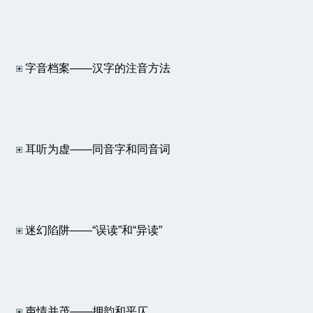
字音档案——汉字的注音方法
耳听为虚——同音字和同音词
迷幻陷阱——“误读”和“异读”
声情并茂——押韵和平仄