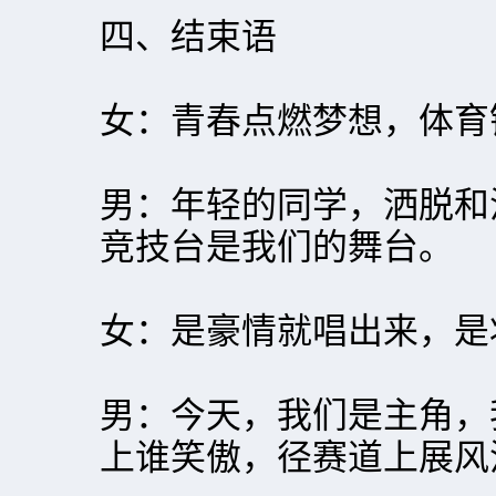
四、结束语
女：青春点燃梦想，体育
男：年轻的同学，洒脱和
竞技台是我们的舞台。
女：是豪情就唱出来，是
男：今天，我们是主角，
上谁笑傲，径赛道上展风