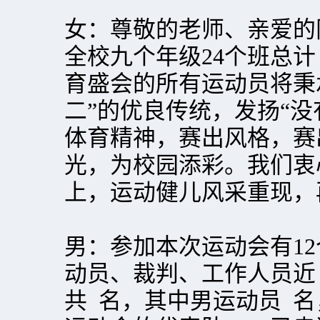
女：尊敬的老师、亲爱的
全校九个年级24个班总计
育盛会的所有运动员将秉
二”的优良传统，发扬“没
体育精神，赛出风格，赛
光，为校园添彩。我们衷
上，运动健儿风采重
男：参加本次运动会有1
动员、裁判、工作人员近
共 名，其中男运动员 名