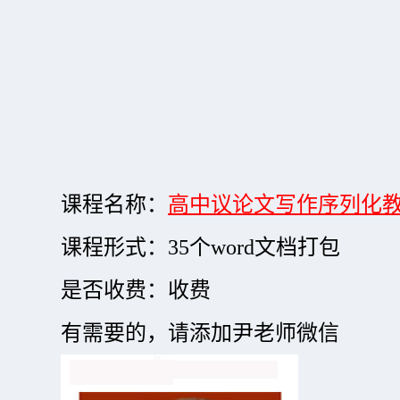
课程名称：
高中议论文写作序列化
课程形式：35个word文档打包
是否收费：收费
有需要的，请添加尹老师微信