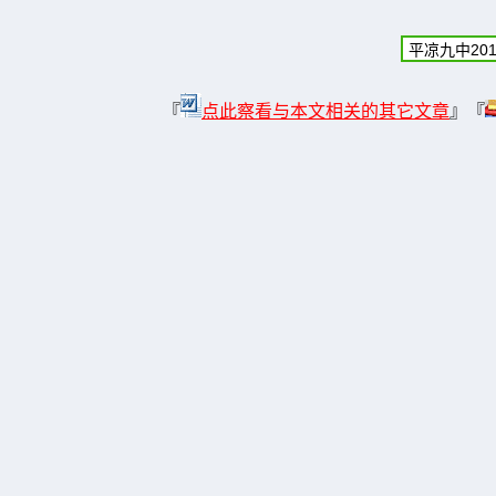
『
点此察看与本文相关的其它文章
』『