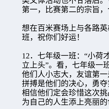
类文体活动也不甘落后。
第一，比赛第二的宗旨，
想在百米赛场上与各路英
班，祝你们好运！
12．七年级一班：“小荷
立上头”。看，七年级一
他们人小志大，友谊第一
拼搏是他们的决心，勇夺
相信他们定会珍惜这次挑
为自己的人生添上亮丽的