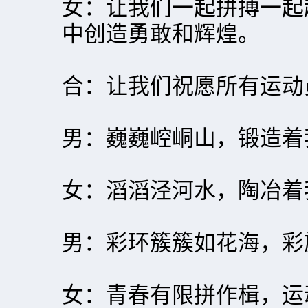
女：让我们一起拼搏一起
中创造勇敢和辉煌。
合：让我们祝愿所有运动
男：巍巍崆峒山，锻造着
女：滔滔泾河水，陶冶着
男：彩环簇簇如花海，彩
女：青春有限拼作楫，运