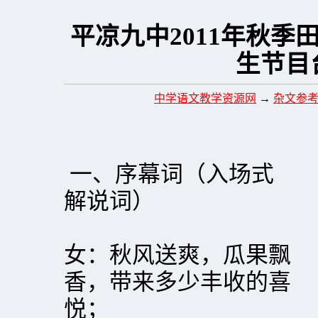
平凉九中2011年秋季
生节目
中学语文教学资源网
→
杂文参
一、序幕词（入场式
解说词）
女：秋风送爽，瓜果飘
香，带来多少丰收的喜
悦；