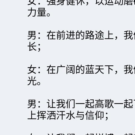
女：强身健休，以运动磨
力量。
男：在前进的路途上，我
长；
女：在广阔的蓝天下，我
光。
男：让我们一起高歌一起
上挥洒汗水与信仰；