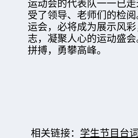
运动会的代表队一一已走
受了领导、老师们的检阅
运会，必将成为展示风彩
志，凝聚人心的运动盛会
拼搏，勇攀高峰。
相关链接：
学生节目台