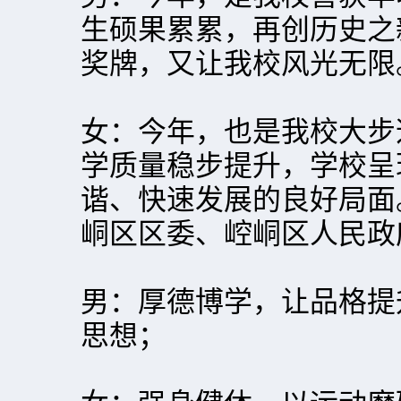
生硕果累累，再创历史之
奖牌，又让我校风光无限
女：今年，也是我校大步
学质量稳步提升，学校呈
谐、快速发展的良好局面
峒区区委、崆峒区人民政
男：厚德博学，让品格提
思想；