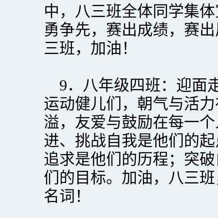
中，八三班全体同学集体
勇争先，赛出成绩，赛出
三班，加油！
9．八年级四班：迎面
运动健儿们，朝气与活力
溢，友爱与鼓励在每一个
进、挑战自我是他们的起
追求是他们的历程；突破
们的目标。加油，八三班
名词！