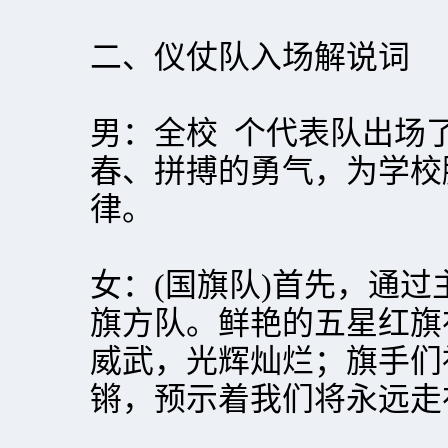
二、仪仗队入场解说词
男：全校 个代表队出场
春、拼搏的勇气，为学校
律。
女：(国旗队)首先，通
旗方队。鲜艳的五星红旗
威武，光辉灿烂；旗手们
锵，预示着我们将永远走