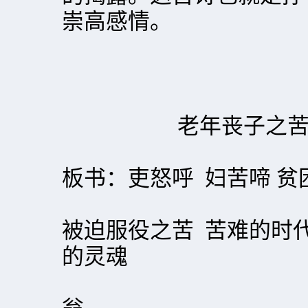
崇高感情。
老年丧子之
板书：吏怒呼 妇苦啼 贫
被迫服役之苦 苦难的时
的灵魂