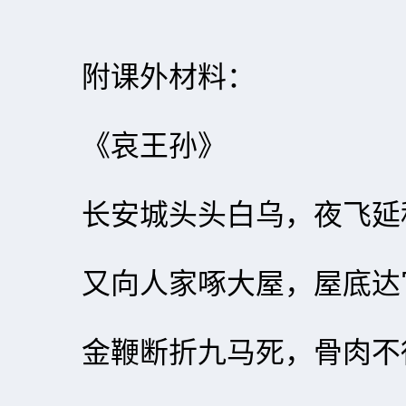
附课外材料：
《哀王孙》
长安城头头白乌，夜飞延
又向人家啄大屋，屋底达
金鞭断折九马死，骨肉不