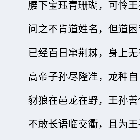
腰下宝珏青珊瑚，可怜王
问之不肯道姓名，但道困
已经百日窜荆棘，身上无
高帝子孙尽隆准，龙种自
豺狼在邑龙在野，王孙善
不敢长语临交衢，且为王