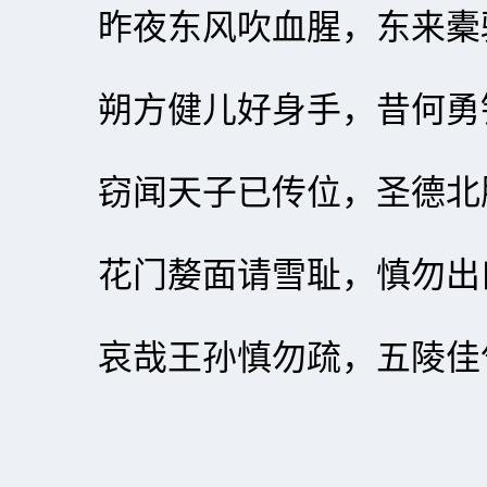
昨夜东风吹血腥，东来橐
朔方健儿好身手，昔何勇
窃闻天子已传位，圣德北
花门嫠面请雪耻，慎勿出
哀哉王孙慎勿疏，五陵佳