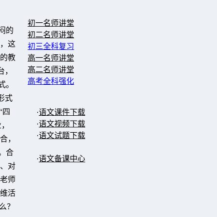
初一名师讲堂
闷的
初二名师讲堂
，这
初三全科复习
的教
高一名师讲堂
高二名师讲堂
台，
高考全科强化
式。
形式
“四
·
语文课件下载
·
语文视频下载
业，
·
语文试题下载
合，
。合
·
语文备课中心
、对
老师
维活
么？