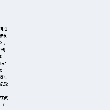
讲成
标制
》，
“朝
障
吗？
价
找准
危受
，
在教
四个