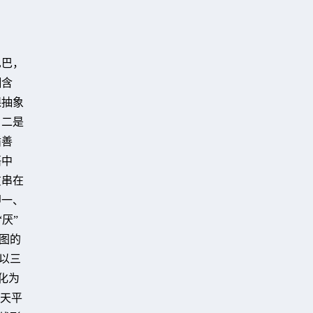
巴巴，
糊含
课抽象
，二是
循善
语中
贯串在
即一、
厌”
图的
以三
化为
天平