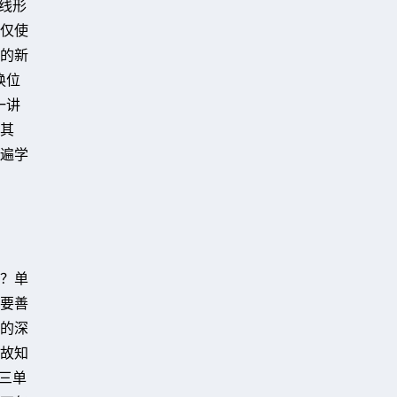
线形
仅使
的新
换位
一讲
其
遍学
？单
要善
的深
故知
三单