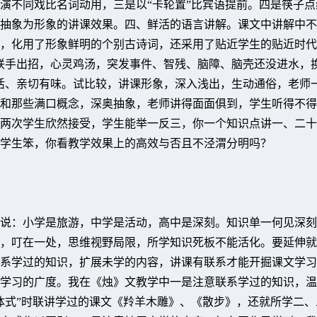
演不同戏比名词动用，三是以“卡轮置”比宾语提前。四是筷子点
抽象为形象的讲课效果。四、鲜活的语言讲解。课文中讲解中不
，化用了形象鲜明的个别古诗词，还采用了贴近学生的贴近时代
联手出招，心灵鸡汤，突发事件、智残、脑障、脑壳还没进水，
活、亲切有味。试比较，讲课形象，深入浅出，生动通俗，老师
和那些满口概念，深奥抽象，老师讲得面面俱到，学生听得不得
两次学生欣然接受，学生能举一反三，你一个知识点讲一、二十
学生笨，你看教学效果上的高效与否且不泾渭分明吗？
说：小学是旅游，中学是活动，高中是深刻。知识单一何见深刻
，叮在一处，思维视野局限，所学知识死板不能活化。要延伸就
系学过的知识，扩展未学的内容，讲课有联系才能开掘课文学习
学习的广度。我在《烛》文教学中一是注意联系学过的知识，温
体式”时联讲学过的课文《羚羊木雕》、《散步》，还就所学二、