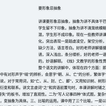
要形象忌抽象
讲课要形象忌抽象，抽象为讲不具体干
学生留不下印象，抽象为讲不清笼统模
混，学生形不成印象。现在一些教师讲
化，突出表现一是蹈虚凌空，架空分析
缺少方法，语言苍白。好的老师讲解循
诱，深入浅出，条分缕析，好的老师一
的，妙语解颐。《烛》文教学的形象性
整个语文的讲解中，体现在四个方面：
中有对形声字“缒”的辨析，会意字“朝、从、亡”的分析，繁体字“
说，对于常用词，如“亡、从、封、亡、鄙”，又用知识树、树形
衍变和联系。讲文言虚词“之”和宾语前置句时，本课讲解时辅之
得失”的板书，增加了直观性。二为“写人记事四种”体式图，复杂
，变抽象为具体。三、比喻的运用。课中用了三个比喻，一是以