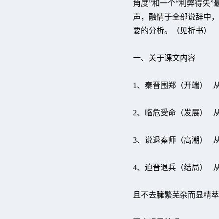
角度”和一个“利弊得失
声，融情于全部说辞中，
要的分析。（见析书）
一、关于课文内容
1、秦晋围郑（开端） 
2、临危受命（发展） 
3、说退秦师（高潮） 
4、迫晋退兵（结局） 
且不去臃繁芜杂而显精萃