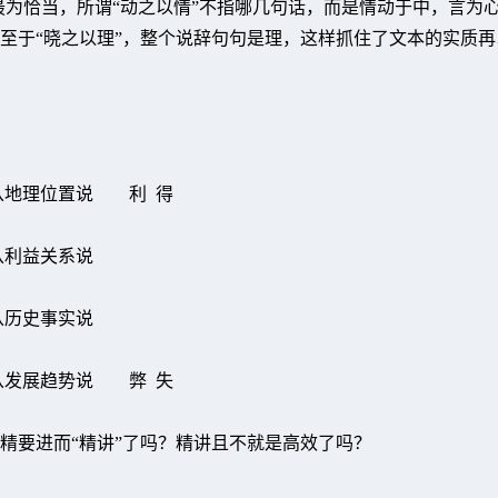
”最为恰当，所谓“动之以情”不指哪几句话，而是情动于中，言为
至于“晓之以理”，整个说辞句句是理，这样抓住了文本的实质再
从地理位置说 利 得
从利益关系说
从历史事实说
从发展趋势说 弊 失
精要进而“精讲”了吗？精讲且不就是高效了吗？