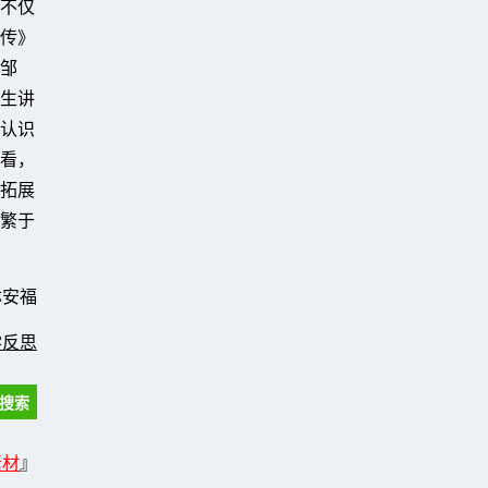
不仅
传》
邹
生讲
认识
看，
，拓展
繁于
林安福
学反思
素材
』