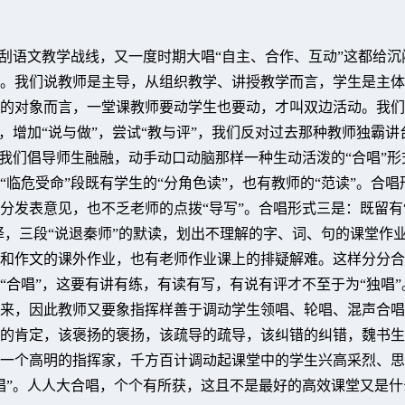
风刮语文教学战线，又一度时期大唱“自主、合作、互动”这都给沉
。我们说教师是主导，从组织教学、讲授教学而言，学生是主体
的对象而言，一堂课教师要动学生也要动，才叫双边活动。我们
”，增加“说与做”，尝试“教与评”，我们反对过去那种教师独霸讲
，我们倡导师生融融，动手动口动脑那样一种生动活泼的“合唱”形
“临危受命”段既有学生的“分角色读”，也有教师的“范读”。合唱
分发表意见，也不乏老师的点拨“导写”。合唱形式三是：既留有
翻译，三段“说退秦师”的默读，划出不理解的字、词、句的课堂作
和作文的课外作业，也有老师作业课上的排疑解难。这样分分合
“合唱”，这要有讲有练，有读有写，有说有评才不至于为“独唱”
来，因此教师又要象指挥样善于调动学生领唱、轮唱、混声合唱
的肯定，该褒扬的褒扬，该疏导的疏导，该纠错的纠错，魏书生
一个高明的指挥家，千方百计调动起课堂中的学生兴高采烈、思
唱”。人人大合唱，个个有所获，这且不是最好的高效课堂又是什