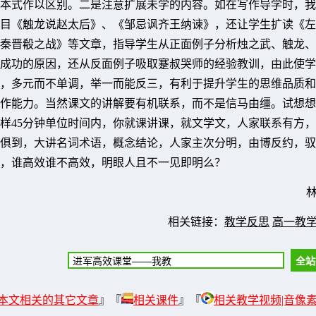
本式作以区别。二是注意扩展未学的内容。如在写作导学时，我
目《触龙说赵太后》、《邹忌讽齐王纳谏》，还让学生扩读《左
秦晋殽之战》等文章，指导学生从正面例子分析烛之武、触龙、
成功的原因，还从反面例子吸取蹇叔哭师的经验教训，由此使学
，多元而不单调，举一而能反三，有利于提升学生的思维品质和
作能力。当然课文的讲解要有机联系，而不是信马由缰。试想想
样45分钟单位时间内，你就课讲课，就文学文，人家联系有方
俱到，大讲名词术语，概念结论，人家主次分明，由博反约，驭
，谁高效谁不高效，明眼人且不一见即明么？
相关链接：
教学反思
高一教
本文相关的其它文章
』『
相关课件
』『
相关教学视频|音像