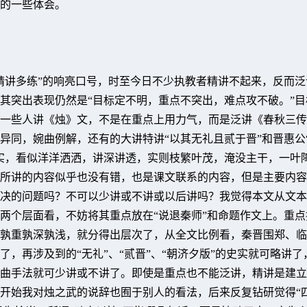
的一些体会。
“精讲多练”的响亮口号，时至今日不少执教者精讲不起来，反而泛
其突出表现仍然是“目标定不明，重点不突出，难点攻不破。”目
一些人讲《烛》文，不是在重点上用力气，而是泛讲《春秋三传
异同，婉曲例解，还有的大讲特讲“以其无礼且贰于晋”和晋惠公
实，看似洋洋洒洒，讲深讲透，实则枝繁叶茂，淹没主干，一叶
所讲的内容似乎也没有错，也是课文联系的内容，但是主要内容
决的问题吗？不可以少讲或不讲或以后讲吗？我觉得本文从文本
两个层面看，不妨将其重点放在“说退秦师”和命题作文上。重点
孰重孰深孰浅，就分得出层次了，从全文比例看，秦晋围郑、临
了，再涉及到的“无礼”、“贰晋”、“朝济夕版”的史实就可略讲了
曲手法就可少讲或不讲了。即使是重点也不能泛讲，精讲是建立
开始我对烛之武的说辞也囿于别人的看法，后来反复钻研觉得“