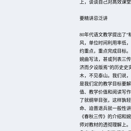
上，谈谈自己对高效课堂
要精讲忌泛讲
80年代语文教学提出了
风，单位时间利用率低，
约重点，重点完成目标。
婉曲写法，甚或列表三传
济而夕设版焉”的历史史
木，不见泰山。我们说，
是我们定的教学目标要解
值、教学价值和阅读写作
了就纲举目张，这样孰轻
命、迫晋退兵就一般性讲
《春秋三传》的介绍和婉
师对教材的透彻理解上。