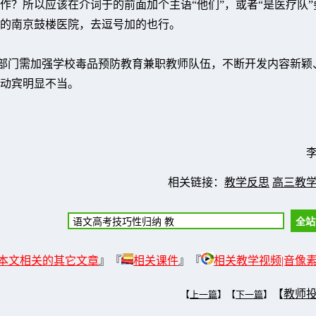
作？所以应该在介词于的前面加个主语“他们”，或者“是医疗队”
的南京鼓楼医院，去逗号加的也行。
部门需加强学校毒品预防教育兼职教师队伍，不断开发内容新颖
动宾明显不当。
相关链接：
教学反思
高三教
本文相关的其它文章
』『
相关课件
』『
相关教学视频|音像
【
教师
【
上一篇
】【
下一篇
】