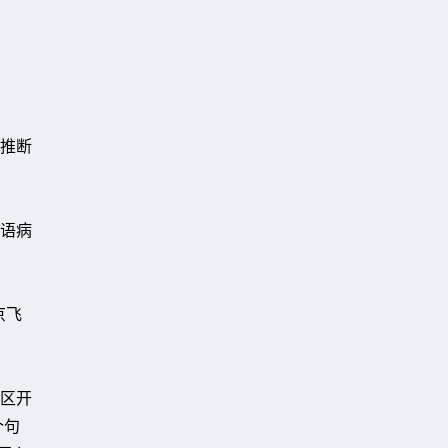
推断
有语病
京飞
区开
个句