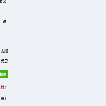
要么
、适
李吉顺
学反思
素材
』
投稿
】